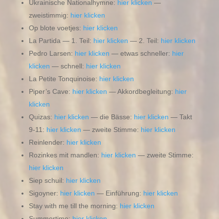
Ukrainische Nationalhymne:
hier klicken
—
zweistimmig:
hier klicken
Op blote voetjes:
hier klicken
La Partida — 1. Teil:
hier klicken
— 2. Teil:
hier klicken
Pedro Larsen:
hier klicken
— etwas schneller:
hier
klicken
— schnell:
hier klicken
La Petite Tonquinoise:
hier klicken
Piper’s Cave:
hier klicken
— Akkordbegleitung:
hier
klicken
Quizas:
hier klicken
— die Bässe:
hier klicken
— Takt
9-11:
hier klicken
— zweite Stimme:
hier klicken
Reinlender:
hier klicken
Rozinkes mit mandlen:
hier klicken
— zweite Stimme:
hier klicken
Siep schuil:
hier klicken
Sigoyner:
hier klicken
— Einführung:
hier klicken
Stay with me till the morning:
hier klicken
Summertime:
hier klicken